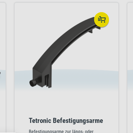
von Chlorophyll an und fördert somit
das Wachstum der Aquarienpflanzen.
Tetronic Befestigungsarme
Befestigungsarme zur längs- oder