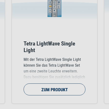
Tetra LightWave Single
Light
Mit der Tetra LightWave Single Light
können Sie das Tetra LightWave Set
um eine zweite Leuchte erweitern.
Dazu benötigen Sie zusätzlich lediglich
den Tetra LightWave Splitter. Die hohe
Lumenzahl der LED lässt ihr Aquarium
ZUM PRODUKT
in einem brillanten und naturnahen
Tageslicht erstrahlen. Zudem regt das
Lichtspektrum der Leuchte die Bildung