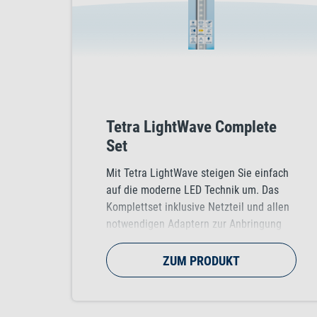
Tetra LightWave Complete
Set
Mit Tetra LightWave steigen Sie einfach
auf die moderne LED Technik um. Das
Komplettset inklusive Netzteil und allen
notwendigen Adaptern zur Anbringung
ermöglicht eine sofortige Inbetriebnahme
der Leuchte. Die hohe Lumenzahl der
ZUM PRODUKT
LED lässt ihr Aquarium in einem
brillanten und naturnahen Tageslicht
erstrahlen. Zudem regt das