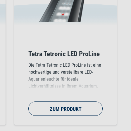
Tetra Tetronic LED ProLine
Die Tetra Tetronic LED ProLine ist eine
hochwertige und verstellbare LED-
Aquarienleuchte für ideale
Lichtverhältnisse in Ihrem Aquarium.
Sie ist in fünf Größen erhältlich. Die
Länge der Leuchte ist verstellbar,
sodass die Beleuchtung problemlos an
ZUM PRODUKT
alle Aquarienarten angepasst werden
kann.