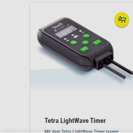
Lichtspektrum der Leuchte die Bildung
von Chlorophyll an und fördert somit das
Wachstum der Aquarienpflanzen.
Tetra LightWave Timer
Mit dem Tetra LightWave Timer lassen