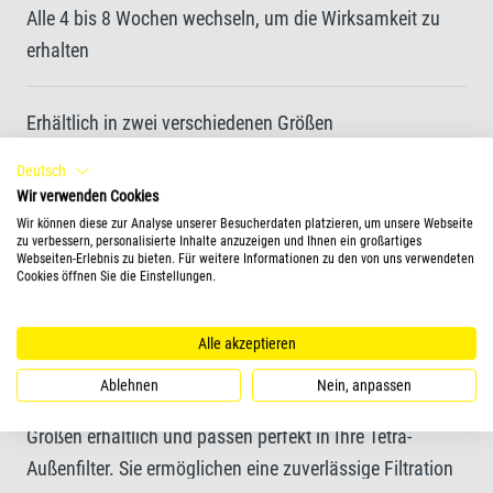
Alle 4 bis 8 Wochen wechseln, um die Wirksamkeit zu
erhalten
Erhältlich in zwei verschiedenen Größen
Deutsch
Geeignet für Filter der Reihe Tetra EX
Wir verwenden Cookies
Wir können diese zur Analyse unserer Besucherdaten platzieren, um unsere Webseite
zu verbessern, personalisierte Inhalte anzuzeigen und Ihnen ein großartiges
Webseiten-Erlebnis zu bieten. Für weitere Informationen zu den von uns verwendeten
Cookies öffnen Sie die Einstellungen.
Mehr Informationen
Das Tetra FF FilterFloss Vlies wurde entwickelt, um
Alle akzeptieren
selbst kleinste Schmutzpartikel aus Ihrem
Ablehnen
Nein, anpassen
Aquarienwasser zu entfernen. Die Pads sind in zwei
Größen erhältlich und passen perfekt in Ihre Tetra-
Außenfilter. Sie ermöglichen eine zuverlässige Filtration