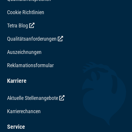
mechanische Filterung mit einer einfachen Lösung
Cookie Richtlinien
kombinieren möchten.
Tetra Blog
Qualitätsanforderungen
Auszeichnungen
Reklamationsformular
Karriere
Aktuelle Stellenangebote
Karrierechancen
Service