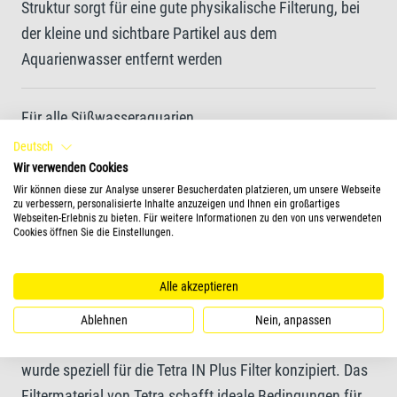
Struktur sorgt für eine gute physikalische Filterung, bei
der kleine und sichtbare Partikel aus dem
Aquarienwasser entfernt werden
Für alle Süßwasseraquarien
Deutsch
Wir verwenden Cookies
Speziell für Tetra IN Plus Filter entwickelt
Wir können diese zur Analyse unserer Besucherdaten platzieren, um unsere Webseite
zu verbessern, personalisierte Inhalte anzuzeigen und Ihnen ein großartiges
Webseiten-Erlebnis zu bieten. Für weitere Informationen zu den von uns verwendeten
Cookies öffnen Sie die Einstellungen.
Mehr Informationen
Alle akzeptieren
Tetra Biological Filter Foam BF Plus wurde entwickelt,
um eine hocheffektive und natürliche Filterung für
Ablehnen
Nein, anpassen
gesünderes, klareres Aquarienwasser zu bieten. Es
wurde speziell für die Tetra IN Plus Filter konzipiert. Das
Filtermaterial von Tetra schafft ideale Bedingungen für